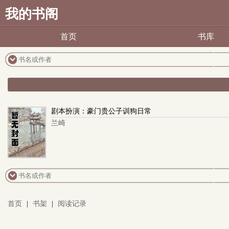
我的书阁
首页
书库
剧本扮演：豪门贵公子训狗日常
兰崎
首页
|
书架
|
阅读记录