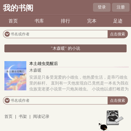
我的书阁
登录
注册
首页
书库
排行
完本
足迹
"木森暖" 的小说
本土雄虫觉醒后
木森暖
安源是只备受宠爱的小雄虫，他热爱生活，是乖巧雄虫
里的标杆。 直到有一天他发现自己竟然是一本名为我在
虫族宠老婆小说里一只炮灰雄虫。 小说他以虐打雌君为
乐，是个极度暴虐的雄虫，也是一个炮灰角色..
首页
|
书架
|
阅读记录