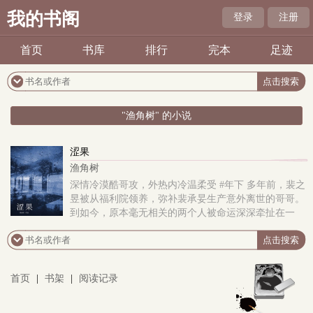
我的书阁
登录
注册
首页
书库
排行
完本
足迹
"渔角树" 的小说
涩果
渔角树
深情冷漠酷哥攻，外热内冷温柔受 #年下 多年前，裴之
昱被从福利院领养，弥补裴承妟生产意外离世的哥哥。
到如今，原本毫无相关的两个人被命运深深牵扯在一
起。 成长的陪伴带来许多无法抹除，深到..
首页
|
书架
|
阅读记录