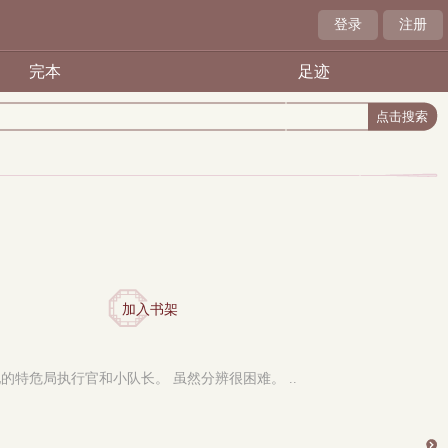
登录
注册
完本
足迹
加入书架
特危局执行官和小队长。 虽然分辨很困难。 ..