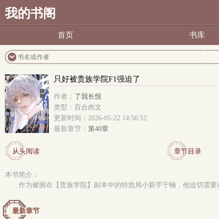
我的书阁
首页
书库
只好被贵族学院F1强迫了
作者：
了我长恨
类型：百合肉文
更新时间：2026-05-22 14:56:52
最新章节：
第40章
从头阅读
章节目录
本书简介：
作为被困在【贵族学院】副本中的特危局小新手宁楠，他迫切需要在
最新章节