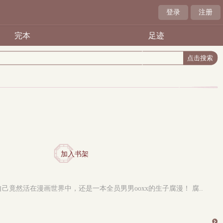
登录
注册
完本
足迹
加入书架
然活在漫画世界中，还是一本全员男男ooxx的生子腐漫！ 腐..