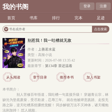
我的书阁
登录
注册
首页
书库
排行
完本
足迹
别惹我！我一吐槽就无敌
作者：
上善若水蓝
类型：高辣小说
更新时间：2026-07-08 13:35:42
最新章节：
第134章 茶还温着
从头阅读
章节目录
推荐本书
加入书架
本书简介：
别人苦修百年悟道，我吐槽一句直接升级！ 穿越青云宗，林
缺沦为垫底废柴，受尽欺凌，忍辱三年。 就在他被肆意践踏、走投无
路之际，逆天吐槽系统骤然觉醒！ 同步解锁万法不灭神体，诸天嘴炮
法则加持！ 怼人就能..