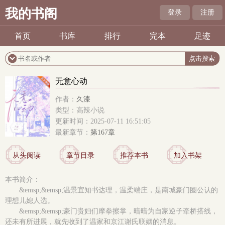
我的书阁
登录
注册
首页
书库
排行
完本
足迹
无意心动
作者：
久漆
类型：高辣小说
更新时间：2025-07-11 16:51:05
最新章节：
第167章
从头阅读
章节目录
推荐本书
加入书架
本书简介：
&emsp;&emsp;温景宜知书达理，温柔端庄，是南城豪门圈公认的
理想儿媳人选。
&emsp;&emsp;豪门贵妇们摩拳擦掌，暗暗为自家逆子牵桥搭线，
还未有所进展，就先收到了温家和京江谢氏联姻的消息。