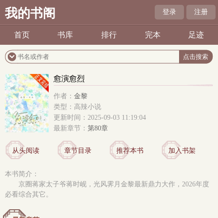
我的书阁
登录
注册
首页
书库
排行
完本
足迹
愈演愈烈
作者：
金黎
类型：高辣小说
更新时间：2025-09-03 11:19:04
最新章节：
第80章
从头阅读
章节目录
推荐本书
加入书架
本书简介：
京圈蒋家太子爷蒋时岘，光风霁月金黎最新鼎力大作，2026年度
必看综合其它。