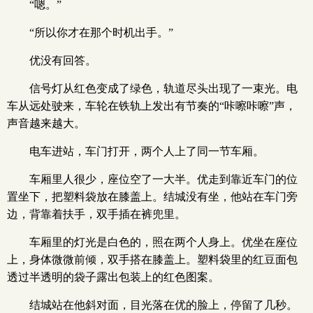
“嗯。”
“所以你才在那个时机出手。”
优没有回答。
信号灯从红色变成了绿色，轨道尽头出现了一束光。电
车从远处驶来，车轮在铁轨上发出有节奏的“咔嚓咔嚓”声，
声音越来越大。
电车进站，车门打开，两个人上了同一节车厢。
车厢里人很少，座位空了一大半。优走到靠近车门的位
置坐下，把塑料袋放在膝盖上。结城没有坐，他站在车门旁
边，背靠着扶手，双手插在裤兜里。
车厢里的灯光是白色的，照在两个人身上。优坐在座位
上，身体微微前倾，双手搭在膝盖上。塑料袋里的红豆面包
透过半透明的袋子露出包装上的红色图案。
结城站在他斜对面，目光落在优的脸上，停留了几秒。