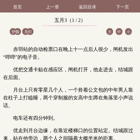
首页
上一章
返回目录
下一页
五月3（1 / 2）
护眼
关灯
大
中
小
赤羽站的自动检票口在晚上十一点后人很少，闸机发出
“哔哔”的电子音。
优把交通卡贴在感应区，闸机打开，他走进去，结城跟
在后面。
月台上只有零星几个人，一个拎着公文包的中年男人靠
在柱子上打瞌睡，两个穿制服的女高中生蹲在角落里小声说
话。
电车还有四分钟到。
优走到月台边缘，在靠近楼梯口的位置站定。结城跟过
来，站在他旁边，两个人之间隔着大概半米的距离。