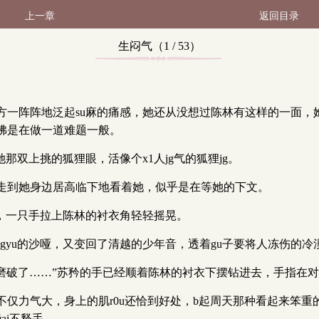
上一章
返回目录
生闷气（1 / 53）
方一阵阵地泛起su麻的痛感，她还从没想过陈林有这样的一面，
佛是在做一道难题一般。
那双上挑的狐狸眼，活像个x1人jg气的狐狸jg。
走到她身边居高临下地看着她，似乎是在等她的下文。
，一只手拉上陈林的衬衣角轻轻摇晃。
ngyu的沙哑，又变回了清越的少年音，透着gu子要将人冻伤的冷
都磨破了……”苏矜的手已经顺着陈林的衬衣下摆钻进去，手指在
力气大，身上的肌r0u还恰到好处，b起周天那种看起来笨重的大
ai不释手。