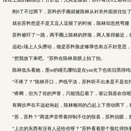
刚0了不过两下，苏矜的手腕就被陈林从衬衣外面抓住扯
就在苏矜想是不是又逗人逗狠了的时候，陈林却忽然弯腰
苏矜被吓了一跳，两手圈上陈林的脖颈，两人靠得极近，
远处c场上人头攒动，饶是苏矜脸皮够厚也有点不好意思
“把我放下来吧。”苏矜在陈林肩膀上拍了拍。
陈林低头看她，墨se的瞳孔哪怕是在yan光下也依旧黑得
“不疼了？”陈林开口，声线平淡，苏矜听不出来是不是
“疼啊，但为了你的声誉，只能强忍着了，谁让我喜欢你
有脚步声在不远处响起，陈林喉间的凸起上下滑动两下，
“苏，苏矜？”两道声音带着抑制不住的惊喜，苏矜抬眼
“上次的东西有没有人还给你呀？”苏矜看着那个脸红得快