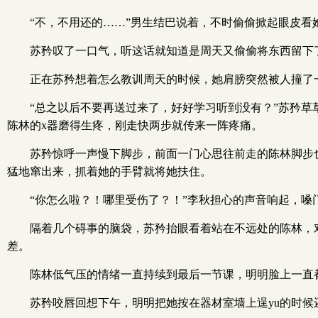
“不，不用还的……”男生结巴说着，不时偷偷掀起眼皮看
苏矜叹了一口气，听这话就知道是周天又偷偷将东西留下
正在苏矜想着怎么教训周天的时候，她肩膀突然被人撞了
“总之以后不要再送过来了，好好学习听到没有？”苏矜草
陈林的x器磨得生疼，刚走快两步就传来一阵疼痛。
苏矜惊呼一声慢下脚步，前面一门心思往前走的陈林脚步
猛地窜出来，抓着她的手臂就将她扶住。
“你怎么啦？！哪里受伤了？！”李秋担心的声音响起，嗓
隔着几个碍事的脑袋，苏矜抬眼看着站在不远处的陈林，
差。
陈林低气压的情绪一直持续到最后一节课，明明脸上一直
苏矜咬唇回想下午，明明把她按在器材室墙上逞yu的时候