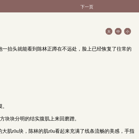
下一页
大
中
小
她一抬头就能看到陈林正蹲在不远处，脸上已经恢复了往常的
漠。
对方块块分明的结实腹肌上来回磨蹭。
肌r0u块，陈林的肌r0u看起来充满了线条流畅的美感，手指