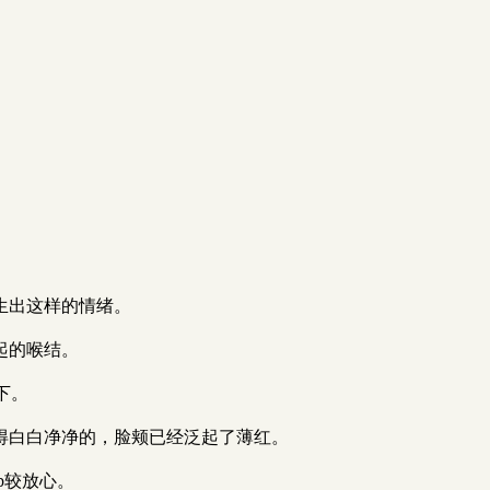
生出这样的情绪。
起的喉结。
下。
得白白净净的，脸颊已经泛起了薄红。
b较放心。