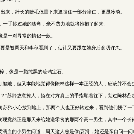
了出来，纤长的睫毛低垂下来遮挡住一部分瞳仁，更显冷淡。
，一手抄过她的膝弯，毫不费力地就将她抱了起来。
像是一对寻常的情侣一般。
，要是被周天和李秋看到了，估计又要跟在她身后念叨许久。
纯粹，像是一颗纯黑的琉璃宝石。
在打趣她，但又本能地觉得像陈林这样一本正经的人，应该并不会
呢？”苏矜故意撩人，搭在对方肩上的手指顺着往下，划过陈林凸
将苏矜小心放到地上，那两个人也正好转过来，看到他们愣了一
，发现竟然正是那天来给她送零食的那两个高一男生，其中一个长
要滴血的小男生问道，周天这人总是偷j耍滑，她还是亲自问一问