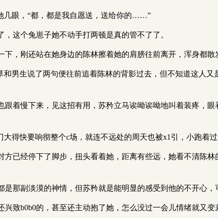
她几眼，“都，都是我自愿送，送给你的……”
了，这个兔崽子她不动手打两顿是真的管不了了。
一下，刚还站在她身边的陈林擦着她的肩膀往前离开，浑身都散发
草和男生说了两句便往前追着陈林的背影过去，但不知道这人又是哪
也跟着慢下来，见这招有用，苏矜立马诶呦诶呦地叫着装疼，眼
门大得快要响彻整个c场，就连不远处的周天也被x1引，小跑着
对方已经停下了脚步，扭头看着她，距离有些远，她看不清陈林
都是那副淡漠的神情，但苏矜就是能明显的感受到他的不开心，
还兴致b0b0的，甚至还主动抱了她，怎么没过一会儿情绪就又