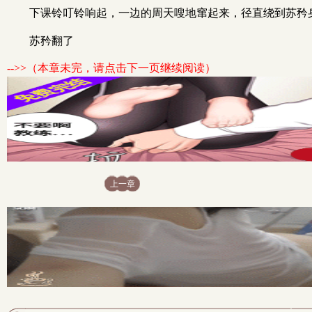
下课铃叮铃响起，一边的周天嗖地窜起来，径直绕到苏矜
苏矜翻了
-->>（本章未完，请点击下一页继续阅读）
上一章