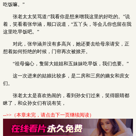
吃饭嘛。”
张老太太笑骂道:“我看你是想来噌我这里的好吃的。”说
着，笑看着张华涵，顺口说道，“五丫头，等会儿你也留在我
这里吃早饭吧。”
对此，张华涵并没有多高兴，她还要去给母亲请安，正
想着如何拒绝的时候，门帘再次被掀开。
“祖母偏心，隻留大姐姐和五妹妹吃早饭，我们也要。”
这一次进来的姑娘比较多，是二房和三房的嫡女和庶女
们。
张老太太是喜欢热闹的，看到孙女们过来，笑得眼睛都
眯了，和众孙女们有说有笑，
-->>（本章未完，请点击下一页继续阅读）