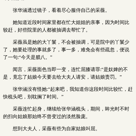
张华涵透过镜子，看着尽心服侍自己的采薇。
她知道近段时间家里都在忙大姐姐的亲事，因为时间比
较赶，好些院里的人都被抽调去帮忙了。
采薇虽是她的大丫鬟，不会被抽调，可是院中的丫鬟少
了，她要处理的事就多了，事一多，难免会有些疏忽，便说
了一句:“今天是腊八。”
闻言，采薇面色当即一变，连忙屈膝请罪:“是奴婢的不
是，竟忘了姑娘今天要去给大夫人请安，请姑娘责罚。”
张华涵没有怪她:“起来吧，我知道你这段时间比较忙，赶
快梳头吧，别耽搁了时间。”
采薇连忙起身，继续给张华涵梳头，期间，眸光时不时
的扫向姑娘那始终不曾变过的淡然脸庞。
想到大夫人，采薇有些为自家姑娘叫屈。