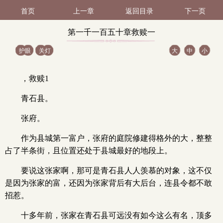
首页
上一章
返回目录
下一页
第一千一百五十章救赎一
护眼
关灯
大
中
小
（1 / 3）
，救赎1
青石县。
张府。
作为县城第一富户，张府的庭院修建得格外的大，整整
占了半条街，且位置还处于县城最好的地段上。
要说这张家啊，那可是青石县人人羡慕的对象，这不仅
是因为张家的富，还因为张家背后有大后台，连县令都不敢
招惹。
十多年前，张家在青石县可远没有如今这么有名，顶多