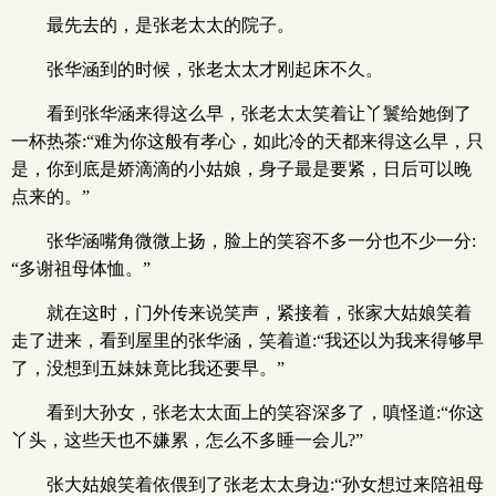
最先去的，是张老太太的院子。
张华涵到的时候，张老太太才刚起床不久。
看到张华涵来得这么早，张老太太笑着让丫鬟给她倒了
一杯热茶:“难为你这般有孝心，如此冷的天都来得这么早，只
是，你到底是娇滴滴的小姑娘，身子最是要紧，日后可以晚
点来的。”
张华涵嘴角微微上扬，脸上的笑容不多一分也不少一分:
“多谢祖母体恤。”
就在这时，门外传来说笑声，紧接着，张家大姑娘笑着
走了进来，看到屋里的张华涵，笑着道:“我还以为我来得够早
了，没想到五妹妹竟比我还要早。”
看到大孙女，张老太太面上的笑容深多了，嗔怪道:“你这
丫头，这些天也不嫌累，怎么不多睡一会儿?”
张大姑娘笑着依偎到了张老太太身边:“孙女想过来陪祖母