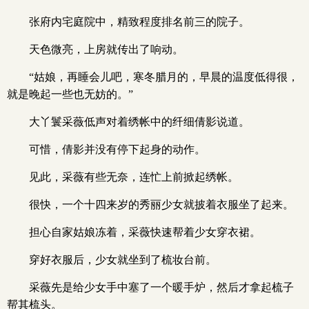
张府内宅庭院中，精致程度排名前三的院子。
天色微亮，上房就传出了响动。
“姑娘，再睡会儿吧，寒冬腊月的，早晨的温度低得很，
就是晚起一些也无妨的。”
大丫鬟采薇低声对着绣帐中的纤细倩影说道。
可惜，倩影并没有停下起身的动作。
见此，采薇有些无奈，连忙上前掀起绣帐。
很快，一个十四来岁的秀丽少女就披着衣服坐了起来。
担心自家姑娘冻着，采薇快速帮着少女穿衣裙。
穿好衣服后，少女就坐到了梳妆台前。
采薇先是给少女手中塞了一个暖手炉，然后才拿起梳子
帮其梳头。