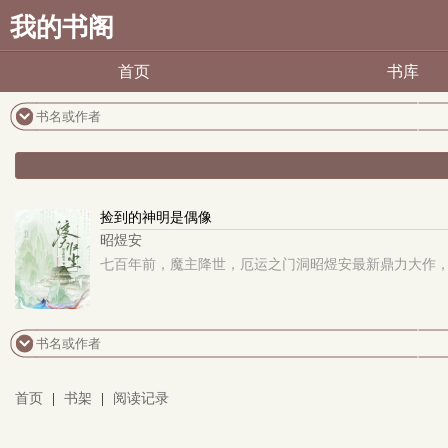
我的书阁
首页
书库
捡到的神明是偶像
昭煜安
七百年前，魔主降世，厄运之门洞昭煜安最新鼎力大作，2
首页
|
书架
|
阅读记录