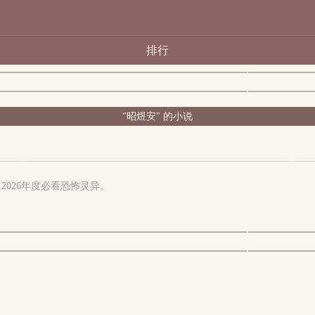
排行
"昭煜安" 的小说
026年度必看恐怖灵异。