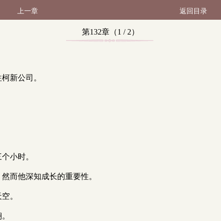
上一章
返回目录
第132章（1 / 2）
前往柯新公司。
作三个小时。
满，然而他深知成长的重要性。
天空。
翔。