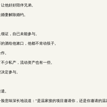
假，让他好好陪伴兄弟。
与未婚妻解除婚约。
禁足领证，自已未能参与。
几十万的酒给他漱口，他都不肯动筷子。
合作。
积攒了不少私产，流动资产也有一些。
场便决定参与。
差遣。
季柯一脸意味深长地说道：“是温家接的项目邀请你，还是你邀请的温