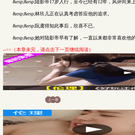
&esp;&esp;陆影帝17岁入行，至今已经有12年，风评向来
&esp;&esp;林玖儿正在认真考虑答应他的追求。
&esp;&esp;阮鸢得知此事后，欣喜不已。
&esp;&esp;她对陆影帝早有了解，一直以来都非常喜欢
-->>（本章未完，请点击下一页继续阅读）
上一章