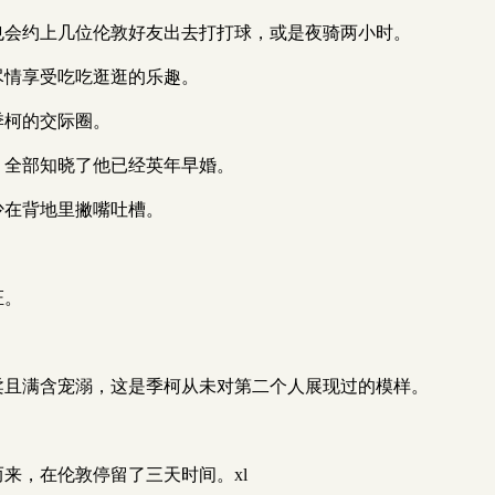
她，也会约上几位伦敦好友出去打打球，或是夜骑两小时。
，尽情享受吃吃逛逛的乐趣。
入季柯的交际圈。
上下，全部知晓了他已经英年早婚。
没少在背地里撇嘴吐槽。
。
证。
、温柔且满含宠溺，这是季柯从未对第二个人展现过的模样。
伴而来，在伦敦停留了三天时间。xl