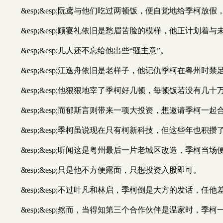
&esp;&esp;阮鸢与他们吃过两顿饭，便自觉地给季柯放
&esp;&esp;顾宴礼依旧是愁眉苦脸的模样，他正计划着
&esp;&esp;几人还不忘给他出些“骚主意”。
&esp;&esp;江逸舟依旧是老样子，他记仇季柯在粤州时
&esp;&esp;他狠狠地宰了季柯好几顿，每顿饭若没有
&esp;&esp;而郁斯言则带来一项大投资，想邀请季柯一起
&esp;&esp;季柯虽说现在只有柯新科技，但这些年也
&esp;&esp;听闻这是粤州最后一片老城区改造，季柯当
&esp;&esp;只是他不方便露面，只想投资入股即可。
&esp;&esp;不过叶凡和林启，季柯倒是大方的发话，任他
&esp;&esp;然而，当得知第三个合作伙伴是温家时，