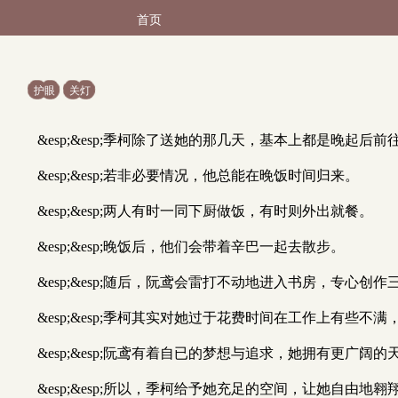
首页
护眼
关灯
&esp;&esp;季柯除了送她的那几天，基本上都是晚起后
&esp;&esp;若非必要情况，他总能在晚饭时间归来。
&esp;&esp;两人有时一同下厨做饭，有时则外出就餐。
&esp;&esp;晚饭后，他们会带着辛巴一起去散步。
&esp;&esp;随后，阮鸢会雷打不动地进入书房，专心创
&esp;&esp;季柯其实对她过于花费时间在工作上有些不
&esp;&esp;阮鸢有着自已的梦想与追求，她拥有更广阔的
&esp;&esp;所以，季柯给予她充足的空间，让她自由地翱