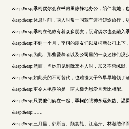
&esp;&esp;季柯偶尔会在书房里静静地办公，陪伴着
&esp;&esp;休息时间，两人时常一同驾车进行短途旅行
&esp;&esp;季柯在伦敦有着众多朋友，阮鸢偶尔也会融
&esp;&esp;不到一个月，季柯的朋友们以及柯新公司
&esp;&esp;为此，那些爱慕者以及公司里的一众迷妹们
&esp;&esp;然而，当她们见到阮鸢本人时，却又不禁缄默
&esp;&esp;如此美的不可替代，也难怪太子爷早早地领了
&esp;&esp;更令人艳羡的是，两人极为恩爱且无比相配。
&esp;&esp;只要他们俩在一起，季柯的眼神永远炽热
&esp;&esp;……
&esp;&esp;三月里，郁斯言、顾宴礼、江逸舟、林澈结