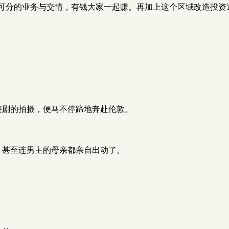
还有密不可分的业务与交情，有钱大家一起赚。再加上这个区域改造投
部武侠剧的拍摄，便马不停蹄地奔赴伦敦。
求她，甚至连男主的母亲都亲自出动了。
。