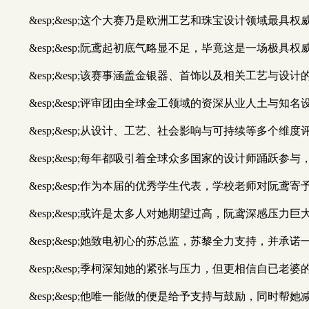
&esp;&esp;这个大赛乃是欧洲工艺和珠宝设计领域最具
&esp;&esp;阮鸢起初底气略显不足，毕竟这是一场极具
&esp;&esp;该赛事涵盖金银器、首饰以及相关工艺与设
&esp;&esp;评审团由全球金工领域的资深从业人土与知
&esp;&esp;从设计、工艺、社会影响与可持续等多个
&esp;&esp;每年都吸引着全球众多国家的设计师踊跃参
&esp;&esp;作为本届的优秀学生代表，学校老师对阮
&esp;&esp;或许是太多人对她期望过高，阮鸢深感压
&esp;&esp;她致电初心的苏总监，苏黎全力支持，并承
&esp;&esp;季柯深知她的紧张与压力，但更相信自已老婆
&esp;&esp;他唯一能做的便是给予支持与鼓励，同时帮她