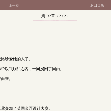
上一页
返回目录
第132章（2 / 2）
。
个无比珍爱她的人了。
陆影帝以“顺路”之名，一同拐回了国内。
伴而来。
下，阮鸢参加了英国金匠设计大赛。