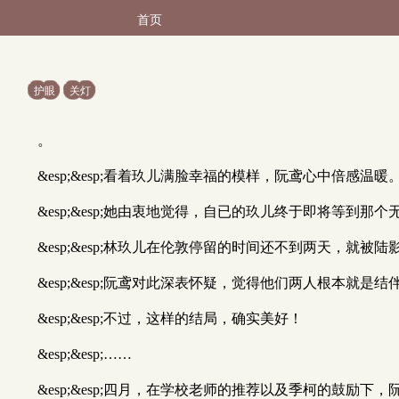
首页
护眼
关灯
。
&esp;&esp;看着玖儿满脸幸福的模样，阮鸢心中倍感温暖
&esp;&esp;她由衷地觉得，自已的玖儿终于即将等到那
&esp;&esp;林玖儿在伦敦停留的时间还不到两天，就被
&esp;&esp;阮鸢对此深表怀疑，觉得他们两人根本就是结
&esp;&esp;不过，这样的结局，确实美好！
&esp;&esp;……
&esp;&esp;四月，在学校老师的推荐以及季柯的鼓励